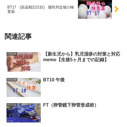
BT17 (高温期21日目) 陽性判定後の検
査薬
関連記事
【新生児から】乳児湿疹の対策と対応
日常記録
memo【生後5ヶ月までの記録】
BT10 午後
妊活記録
FT（卵管鏡下卵管形成術）
妊活記録