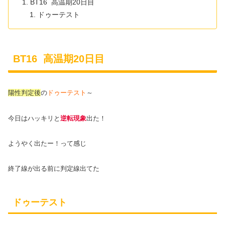
BT16 高温期20日目
ドゥーテスト
BT16 高温期20日目
陽性判定後
の
ドゥーテスト
～
今日はハッキリと
逆転現象
出た！
ようやく出たー！って感じ
終了線が出る前に判定線出てた
ドゥーテスト