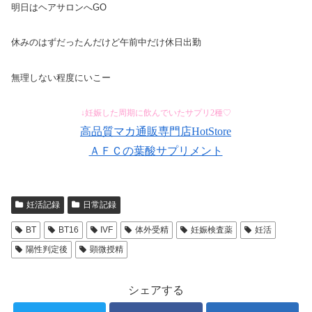
明日はヘアサロンへGO
休みのはずだったんだけど午前中だけ休日出勤
無理しない程度にいこー
↓妊娠した周期に飲んでいたサプリ2種♡
高品質マカ通販専門店HotStore
ＡＦＣの葉酸サプリメント
妊活記録
日常記録
BT
BT16
IVF
体外受精
妊娠検査薬
妊活
陽性判定後
顕微授精
シェアする