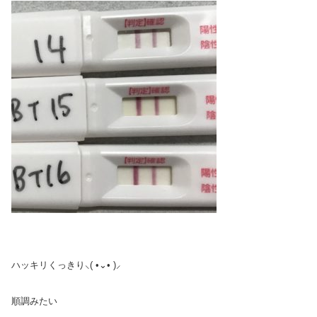
ハッキリくっきり‪⸜( •⌄• )⸝‬
順調みたい