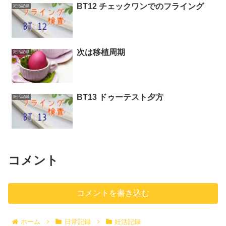
BT12 チェックワンでのフライング
妊活記録
次は移植周期
妊活記録
BT13 ドゥーテスト夕方
妊活記録
コメント
コメントを書き込む
ホーム
日常記録
妊活記録