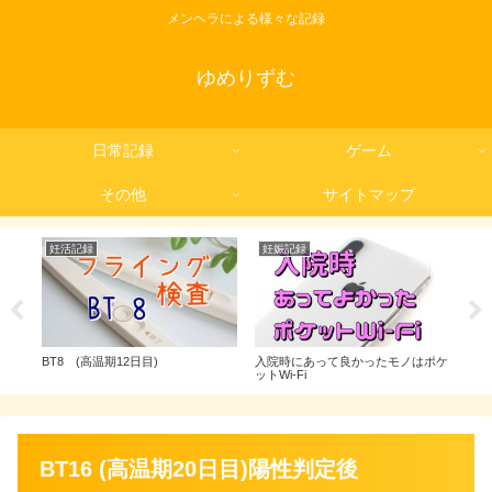
メンヘラによる様々な記録
ゆめりずむ
日常記録
ゲーム
その他
サイトマップ
妊活記録
妊娠記録
妊
BT8 (高温期12日目)
入院時にあって良かったモノはポケ
採卵
ットWi-Fi
BT16 (高温期20日目)陽性判定後