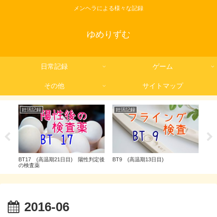
メンヘラによる様々な記録
ゆめりずむ
日常記録
ゲーム
その他
サイトマップ
妊活記録
妊活記録
妊
BT17 (高温期21日目) 陽性判定後
BT9 (高温期13日目)
【二
の検査薬
2016-06