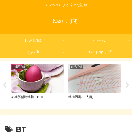
メンヘラによる様々な記録
ゆめりずむ
日常記録
ゲーム
その他
サイトマップ
妊活記録
妊活記録
Wo
初期胚盤胞移植 BT0
移植周期(二人目)
【2
ーの
用利
BT