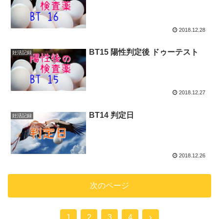
2018.12.28
BT15 陽性判定後 ドゥーテスト
妊活記録
2018.12.27
BT14 判定日
妊活記録
2018.12.26
次のページ
1
2
3
4