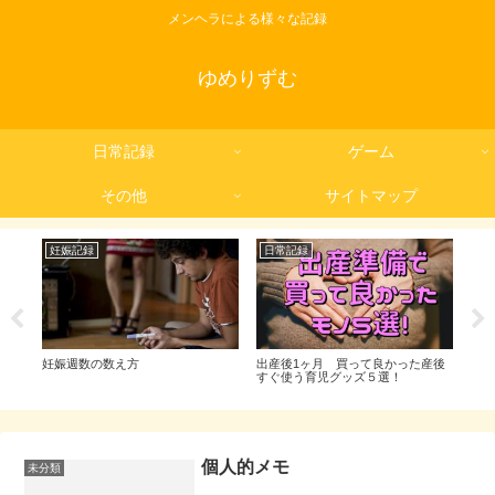
メンヘラによる様々な記録
ゆめりずむ
日常記録
ゲーム
その他
サイトマップ
妊娠記録
日常記録
妊
判定後
妊娠週数の数え方
出産後1ヶ月 買って良かった産後
BT
すぐ使う育児グッズ５選！
個人的メモ
未分類