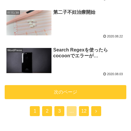
第二子不妊治療開始
妊活記録
2020.08.22
Search Regexを使ったら
WordPress
cocoonでエラーが…
2020.08.03
次のページ
1
2
3
…
12