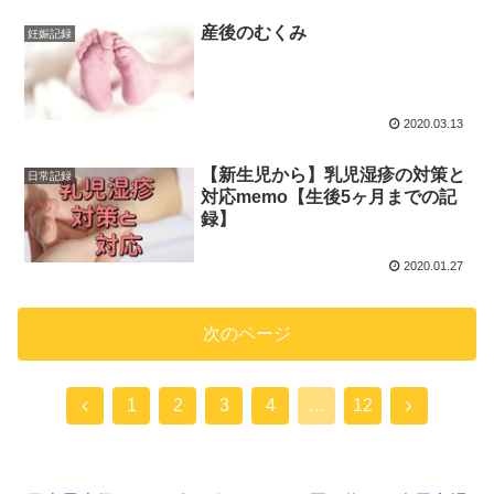
産後のむくみ
妊娠記録
2020.03.13
【新生児から】乳児湿疹の対策と
日常記録
対応memo【生後5ヶ月までの記
録】
2020.01.27
次のページ
1
2
3
4
…
12