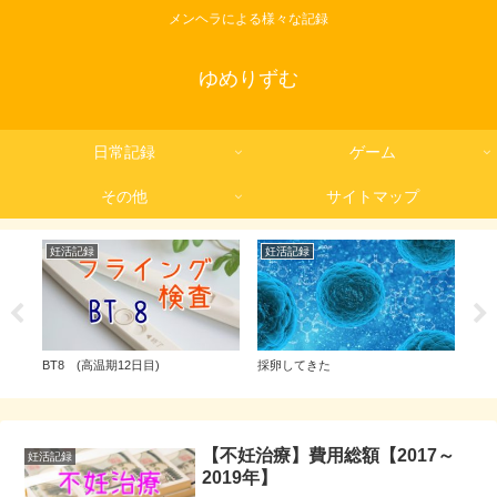
メンヘラによる様々な記録
ゆめりずむ
日常記録
ゲーム
その他
サイトマップ
妊活記録
妊活記録
妊
BT8 (高温期12日目)
採卵してきた
BT
【不妊治療】費用総額【2017～
妊活記録
2019年】