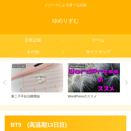
メンヘラによる様々な記録
ゆめりずむ
日常記録
ゲーム
その他
サイトマップ
妊活記録
WordPress
妊
第二子不妊治療開始
WordPressのススメ
BT1
BT9 (高温期13日目)