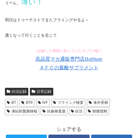
薄い！
うーん、
明日はドゥーテストでまたフライングやるよ～
濃くなって行くことを念じて
↓妊娠した周期に飲んでいたサプリ2種♡
高品質マカ通販専門店HotStore
ＡＦＣの葉酸サプリメント
妊活記録
日常記録
BT
BT9
IVF
フライング検査
体外受精
凍結胚盤胞移植
妊娠検査薬
妊活
顕微授精
シェアする